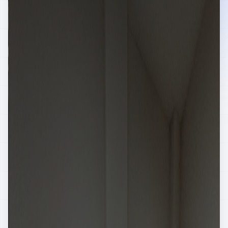
|
GE
EN