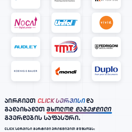
აირჩიეთ
CLICK სერვისი
და
გადაიხადეთ მხოლოდ
დაბეჭდილი
გვერდების საფასური.
CLICK სერვისი მარტივი პრინციპით მუშაობს: